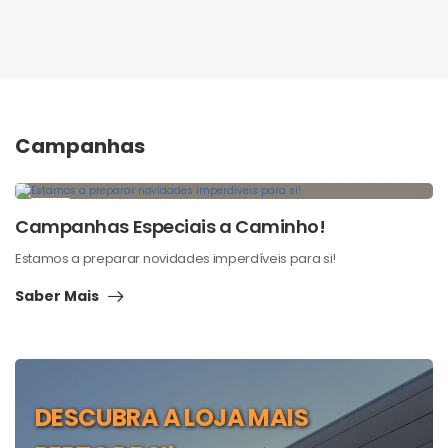
Campanhas
16
Campanhas Especiais a Caminho!
JUN
Estamos a preparar novidades imperdíveis para si!
Saber Mais
DESCUBRA A LOJA MAIS