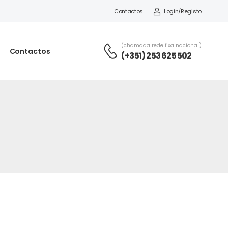
Contactos
Login/Registo
(chamada rede fixa nacional)
Contactos
(+351) 253 625 502