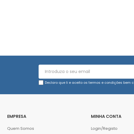
Declaro que li e aceito os termos e condições bem c
EMPRESA
MINHA CONTA
Quem Somos
Login/Registo