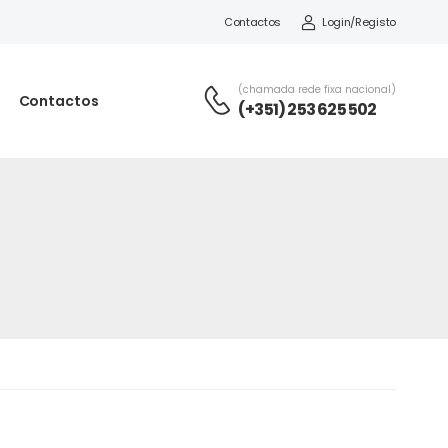
Contactos
Login/Registo
(chamada rede fixa nacional)
Contactos
(+351) 253 625 502